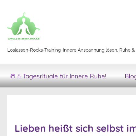
Zum
Inhalt
springen
Loslassen-
Loslassen-Rocks-Training: Innere Anspannung lösen, Ruhe & 
Rocks-
📒 6 Tagesrituale für innere Ruhe!
Blo
Training
Lieben heißt sich selbst i