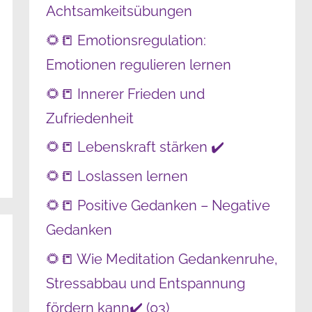
Achtsamkeitsübungen
🌻📒 Emotionsregulation:
Emotionen regulieren lernen
🌻📒 Innerer Frieden und
Zufriedenheit
🌻📒 Lebenskraft stärken ✔️
🌻📒 Loslassen lernen
🌻📒 Positive Gedanken – Negative
Gedanken
🌻📒 Wie Meditation Gedankenruhe,
Stressabbau und Entspannung
fördern kann✔️ (03)