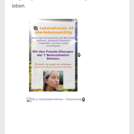
leben.
🔒
🔒