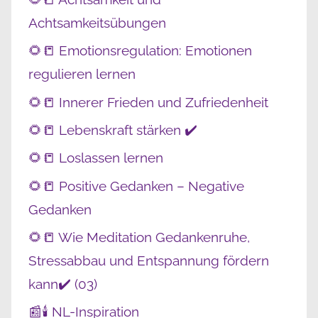
Achtsamkeitsübungen
🌻📒 Emotionsregulation: Emotionen
regulieren lernen
🌻📒 Innerer Frieden und Zufriedenheit
🌻📒 Lebenskraft stärken ✔️
🌻📒 Loslassen lernen
🌻📒 Positive Gedanken – Negative
Gedanken
🌻📒 Wie Meditation Gedankenruhe,
Stressabbau und Entspannung fördern
kann✔️ (03)
📰🕯️ NL-Inspiration