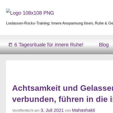
Zum
Inhalt
springen
Loslassen-Rocks-Training: Innere Anspannung lösen, Ruhe & Gel
Loslassen-
Rocks-
📒 6 Tagesrituale für innere Ruhe!
Blog
Training
Achtsamkeit und Gelassenh
verbunden, führen in die i
3. Juli 2021
Mahashakti
Veröffentlicht am
von