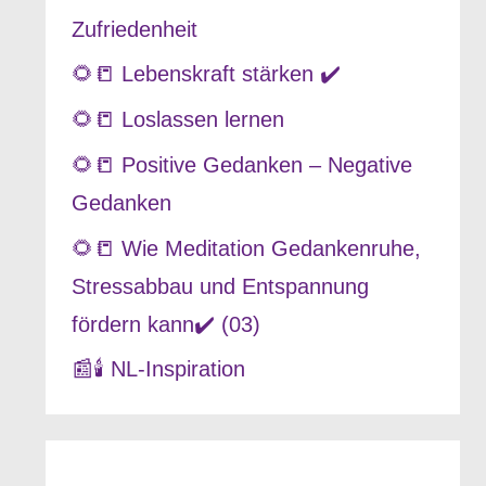
Zufriedenheit
🌻📒 Lebenskraft stärken ✔️
🌻📒 Loslassen lernen
🌻📒 Positive Gedanken – Negative
Gedanken
🌻📒 Wie Meditation Gedankenruhe,
Stressabbau und Entspannung
fördern kann✔️ (03)
📰🕯️ NL-Inspiration