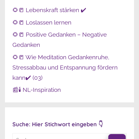
🌻📒 Lebenskraft stärken ✔️
🌻📒 Loslassen lernen
🌻📒 Positive Gedanken – Negative
Gedanken
🌻📒 Wie Meditation Gedankenruhe,
Stressabbau und Entspannung fördern
kann✔️ (03)
📰🕯️ NL-Inspiration
Suche: Hier Stichwort eingeben 👇
Suchen