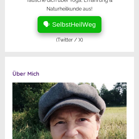
Tausche dich über Yoga, Ernährung &
Naturheilkunde aus!
🗣️ SelbstHeilWeg
(Twitter / X)
Über Mich