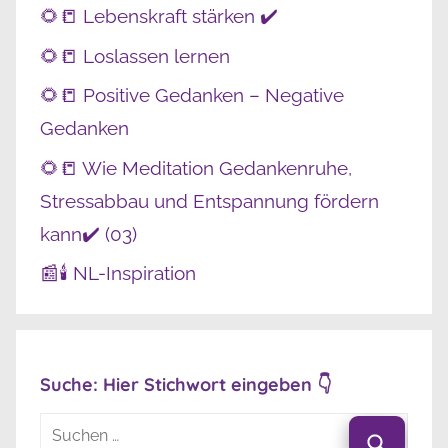
🌻📒 Lebenskraft stärken ✔️
🌻📒 Loslassen lernen
🌻📒 Positive Gedanken – Negative
Gedanken
🌻📒 Wie Meditation Gedankenruhe,
Stressabbau und Entspannung fördern
kann✔️ (03)
📰🕯️ NL-Inspiration
Suche: Hier Stichwort eingeben 👇
Suchen