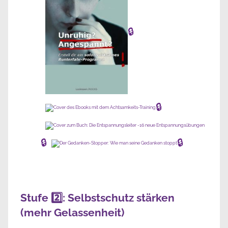
🔒
🔒
🔒
🔒
Stufe 2️⃣: Selbstschutz stärken
(mehr Gelassenheit)