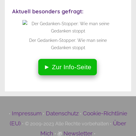
Aktuell besonders gefragt:
Der Gedanken-Stopper: Wie man seine
Gedanken stoppt
► Zur Info-Seite
Impressum
Datenschutz
Cookie-Richtlinie
•
•
•
(EU)
Über
• © 2009-2023 Alle Rechte vorbehalten •
Mich
Newsletter
• 🎁
•