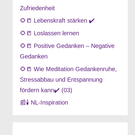
Zufriedenheit
🌻📒 Lebenskraft stärken ✔️
🌻📒 Loslassen lernen
🌻📒 Positive Gedanken – Negative
Gedanken
🌻📒 Wie Meditation Gedankenruhe,
Stressabbau und Entspannung
fördern kann✔️ (03)
📰🕯️ NL-Inspiration