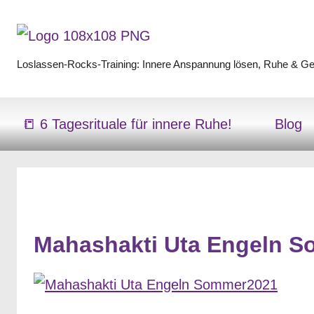
Zum
Inhalt
springen
Loslassen-Rocks-Training: Innere Anspannung lösen, Ruhe & Gel
Loslassen-
Rocks-
📒 6 Tagesrituale für innere Ruhe!
Blog
Training
Mahashakti Uta Engeln 