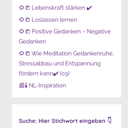
🌻📒 Lebenskraft stärken ✔️
🌻📒 Loslassen lernen
🌻📒 Positive Gedanken – Negative
Gedanken
🌻📒 Wie Meditation Gedankenruhe,
Stressabbau und Entspannung
fördern kann✔️ (03)
📰🕯️ NL-Inspiration
Suche: Hier Stichwort eingeben 👇