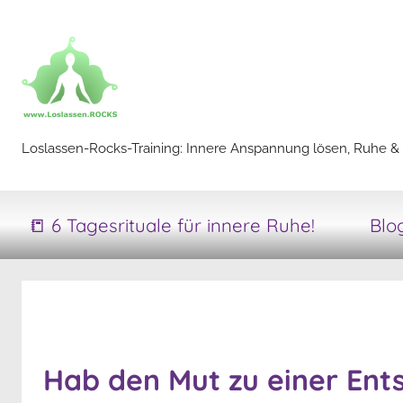
Zum
Inhalt
springen
Loslassen-
Loslassen-Rocks-Training: Innere Anspannung lösen, Ruhe & 
Rocks-
📒 6 Tagesrituale für innere Ruhe!
Blo
Training
Hab den Mut zu einer Ent