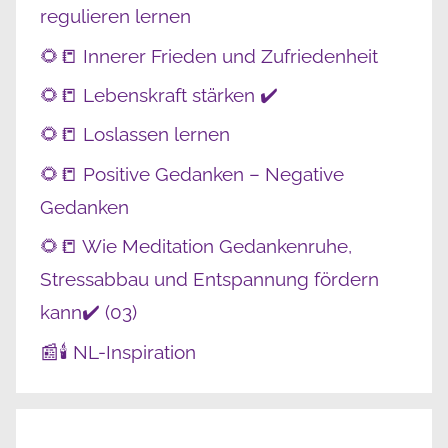
regulieren lernen
🌻📒 Innerer Frieden und Zufriedenheit
🌻📒 Lebenskraft stärken ✔️
🌻📒 Loslassen lernen
🌻📒 Positive Gedanken – Negative
Gedanken
🌻📒 Wie Meditation Gedankenruhe,
Stressabbau und Entspannung fördern
kann✔️ (03)
📰🕯️ NL-Inspiration