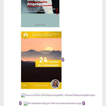
🔒
🔒
🔒