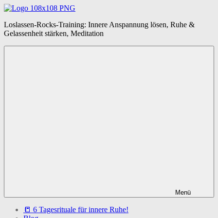
Zum
Inhalt
Loslassen-
Loslassen-Rocks-Training: Innere Anspannung lösen, Ruhe &
springen
Rocks-
Gelassenheit stärken, Meditation
Training
Menü
📒 6 Tagesrituale für innere Ruhe!