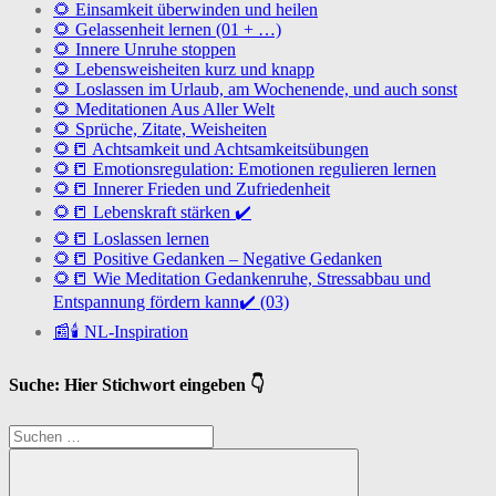
🌻 Einsamkeit überwinden und heilen
🌻 Gelassenheit lernen (01 + …)
🌻 Innere Unruhe stoppen
🌻 Lebensweisheiten kurz und knapp
🌻 Loslassen im Urlaub, am Wochenende, und auch sonst
🌻 Meditationen Aus Aller Welt
🌻 Sprüche, Zitate, Weisheiten
🌻📒 Achtsamkeit und Achtsamkeitsübungen
🌻📒 Emotionsregulation: Emotionen regulieren lernen
🌻📒 Innerer Frieden und Zufriedenheit
🌻📒 Lebenskraft stärken ✔️
🌻📒 Loslassen lernen
🌻📒 Positive Gedanken – Negative Gedanken
🌻📒 Wie Meditation Gedankenruhe, Stressabbau und
Entspannung fördern kann✔️ (03)
📰🕯️ NL-Inspiration
Suche: Hier Stichwort eingeben 👇
Suchen
nach: