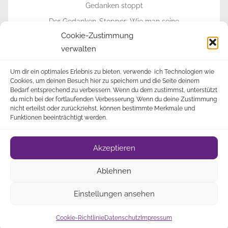
Der Gedanken-Stopper: Wie man seine
Gedanken stoppt
Cookie-Zustimmung
verwalten
► Zur Info-Seite
Um dir ein optimales Erlebnis zu bieten, verwende ich Technologien wie
Cookies, um deinen Besuch hier zu speichern und die Seite deinem
Bedarf entsprechend zu verbessern. Wenn du dem zustimmst, unterstützt
du mich bei der fortlaufenden Verbesserung. Wenn du deine Zustimmung
nicht erteilst oder zurückziehst, können bestimmte Merkmale und
Funktionen beeinträchtigt werden.
Impressum
Datenschutz
Cookie-Richtlinie
•
•
•
Akzeptieren
(EU)
Über
• © 2009-2023 Alle Rechte vorbehalten •
Ablehnen
Mich
Newsletter
• 🎁
•
Einstellungen ansehen
DigiMember
Cookie-Richtlinie
Datenschutz
Impressum
Mitgliederbereich mit