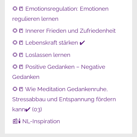
🌻📒 Emotionsregulation: Emotionen
regulieren lernen
🌻📒 Innerer Frieden und Zufriedenheit
🌻📒 Lebenskraft stärken ✔️
🌻📒 Loslassen lernen
🌻📒 Positive Gedanken – Negative
Gedanken
🌻📒 Wie Meditation Gedankenruhe,
Stressabbau und Entspannung fördern
kann✔️ (03)
📰🕯️ NL-Inspiration