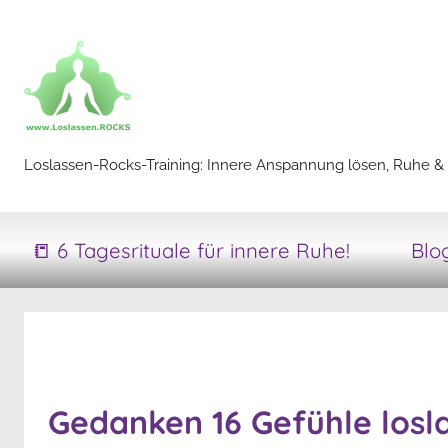
Zum
Inhalt
springen
Loslassen-
Loslassen-Rocks-Training: Innere Anspannung lösen, Ruhe & 
Rocks-
📒 6 Tagesrituale für innere Ruhe!
Blo
Training
Gedanken 16 Gefühle losl