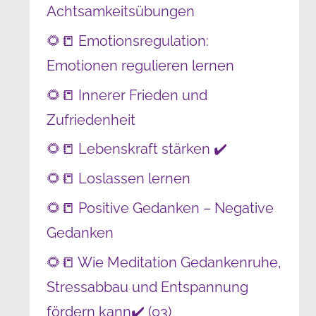
Achtsamkeitsübungen
🌻📒 Emotionsregulation:
Emotionen regulieren lernen
🌻📒 Innerer Frieden und
Zufriedenheit
🌻📒 Lebenskraft stärken ✔️
🌻📒 Loslassen lernen
🌻📒 Positive Gedanken – Negative
Gedanken
🌻📒 Wie Meditation Gedankenruhe,
Stressabbau und Entspannung
fördern kann✔️ (03)