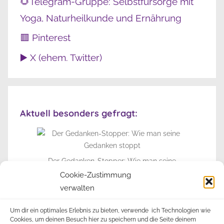
🌻Telegram-Gruppe: Selbstfürsorge mit
Yoga, Naturheilkunde und Ernährung
🟥 Pinterest
▶️ X (ehem. Twitter)
Aktuell besonders gefragt:
Der Gedanken-Stopper: Wie man seine
Gedanken stoppt
Cookie-Zustimmung
verwalten
► Zur Info-Seite
Um dir ein optimales Erlebnis zu bieten, verwende ich Technologien wie
Cookies, um deinen Besuch hier zu speichern und die Seite deinem