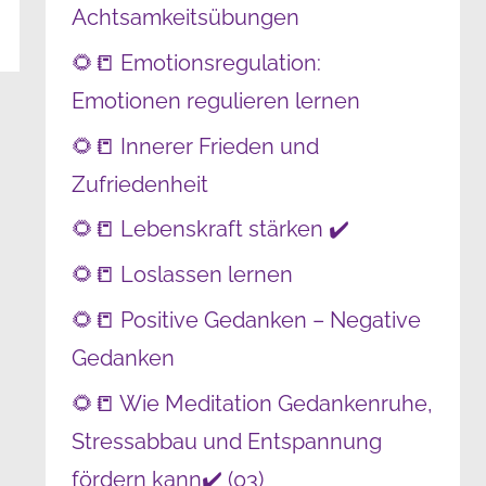
Achtsamkeitsübungen
🌻📒 Emotionsregulation:
Emotionen regulieren lernen
🌻📒 Innerer Frieden und
Zufriedenheit
🌻📒 Lebenskraft stärken ✔️
🌻📒 Loslassen lernen
🌻📒 Positive Gedanken – Negative
Gedanken
🌻📒 Wie Meditation Gedankenruhe,
Stressabbau und Entspannung
fördern kann✔️ (03)