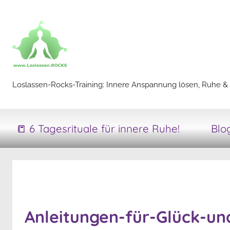
Zum
Inhalt
springen
Loslassen-
Loslassen-Rocks-Training: Innere Anspannung lösen, Ruhe & 
Rocks-
📒 6 Tagesrituale für innere Ruhe!
Blo
Training
Anleitungen-für-Glück-un