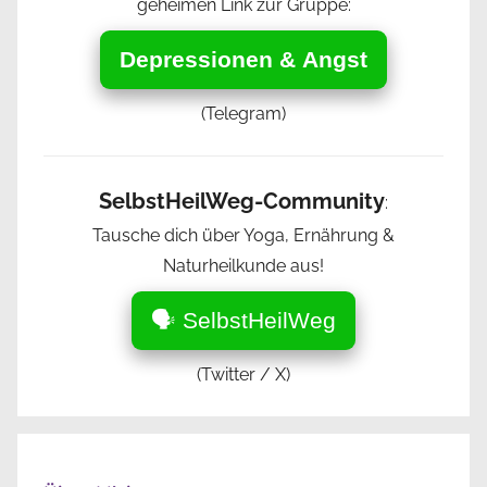
geheimen Link zur Gruppe:
Depressionen & Angst
(Telegram)
SelbstHeilWeg-Community
:
Tausche dich über Yoga, Ernährung &
Naturheilkunde aus!
🗣️ SelbstHeilWeg
(Twitter / X)