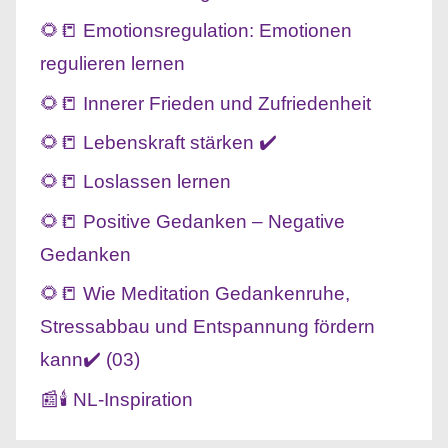
🌻📒 Emotionsregulation: Emotionen
regulieren lernen
🌻📒 Innerer Frieden und Zufriedenheit
🌻📒 Lebenskraft stärken ✔️
🌻📒 Loslassen lernen
🌻📒 Positive Gedanken – Negative
Gedanken
🌻📒 Wie Meditation Gedankenruhe,
Stressabbau und Entspannung fördern
kann✔️ (03)
📰🕯️ NL-Inspiration